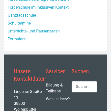
Förderschule im inklusiven Kontext
Ganztagsschule
Schultermine
Unterrichts- und Pausenzeiten
Formulare
Unsere
Services
Suchen
Kontaktdaten
Suchen
Bildung &
Teilhabe
Lindener Straße
11
Was ist Iserv?
38300
Wolfenbüttel