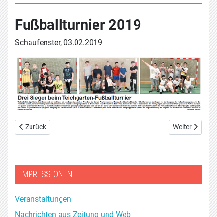
Fußballturnier 2019
Schaufenster, 03.02.2019
Vorheriger Beitrag: Wandertag im Harz am 24.10.2019
Nächster Beitr
Zurück
Weiter
IMPRESSIONEN
Veranstaltungen
Nachrichten aus Zeitung und Web