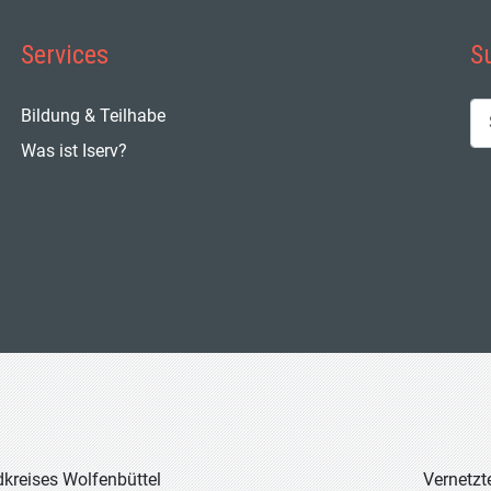
Services
S
Su
Bildung & Teilhabe
Was ist Iserv?
Vernetzt
dkreises Wolfenbüttel